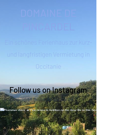
DOMAINE DE
PINCARDEL
Ein schönes Ferienhaus zur kurz-
und langfristigen Vermietung in
Occitanie
Follow us on Instagram
@domaine_de_pincardel
Summer days ☀️ Our grass is holding on for
dear life in this heat! Quick trip to Narbonne to
enjoy the seaside 🙌 #summerhols