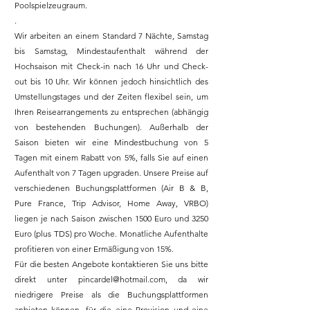
Poolspielzeugraum.
.
Wir arbeiten an einem Standard 7 Nächte, Samstag
bis Samstag, Mindestaufenthalt während der
Hochsaison mit Check-in nach 16 Uhr und Check-
out bis 10 Uhr. Wir können jedoch hinsichtlich des
Umstellungstages und der Zeiten flexibel sein, um
Ihren Reisearrangements zu entsprechen (abhängig
von bestehenden Buchungen). Außerhalb der
Saison bieten wir eine Mindestbuchung von 5
Tagen mit einem Rabatt von 5%, falls Sie auf einen
Aufenthalt von 7 Tagen upgraden. Unsere Preise auf
verschiedenen Buchungsplattformen (Air B & B,
Pure France, Trip Advisor, Home Away, VRBO)
liegen je nach Saison zwischen 1500 Euro und 3250
Euro (plus TDS) pro Woche. Monatliche Aufenthalte
profitieren von einer Ermäßigung von 15%.
Für die besten Angebote kontaktieren Sie uns bitte
direkt unter
pincardel@hotmail.com
, da wir
niedrigere Preise als die Buchungsplattformen
anbieten können, für die eine Provision und eine