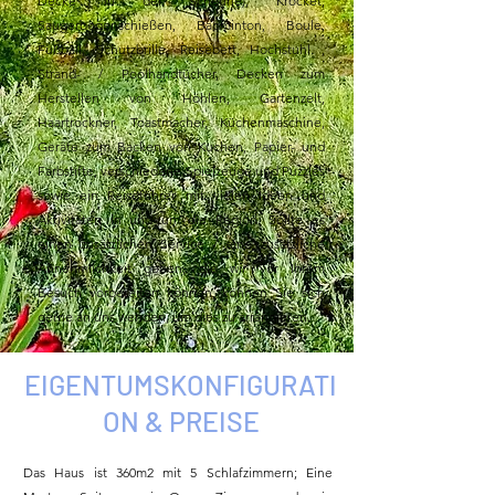
Decke in der Scheune), Krocket,
Saugerbogenschießen, Badminton, Boule,
Fußball, Schutzbrille, Reisebett, Hochstuhl ,
Strand- / Poolhandtücher, Decken zum
Herstellen von Höhlen, Gartenzelt,
Haartrockner, Toastmacher, Küchenmaschine,
Geräte zum Backen von Kuchen, Papier- und
Farbstifte, verschiedene Spielzeuge und Puzzles
sowie ein Reiseführer mit vielen Ideen und
Aktivitäten in und um die Region. Sollte es
einen zusätzlichen Service / eine zusätzliche
Annehmlichkeit geben, die wir vor Ihrem
Besuch vorbereiten können, können Sie sich
gerne an uns wenden, um dies zu arrangieren.
EIGENTUMSKONFIGURATI
ON & PREISE
Das Haus ist 360m2 mit 5 Schlafzimmern; Eine