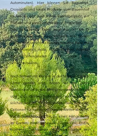
Autominuten). Hier können Sie Baguettes,
Croissants und lokale Produkte vom Bauernhof
kaufen. Es gibt auch einen Basketballplatz, ein
Postamt und verschiedene Recyclingstellen.
Das Belveze du Razes liegt nur 5,7 km (9
Autominuten) vom Haus entfernt. Hier finden
Sie weitere Annehmlichkeiten wie eine Bank mit
Geldautomaten, Ärzte, Apotheke, Post, Pizzeria,
Bar, Zeitungsladen und sogar ein
Schönheitssalon.
.
Nachdem wir mit Kindern in der Nähe und in der
Ferne gereist sind, haben wir ein gutes
Verständnis dafür, was eine unvergessliche Reise
und ein ideales Ferienhaus ausmacht. Als
solches werden Sie feststellen, dass Pincardel
Optionen für heißes und nasses Wetter abdeckt.
Von Schlauchbooten bis zu einer Hängematte
im Garten, einer Schaukel, einem Grill, DVDs,
Büchern, Tischtennis im Freien (unter der