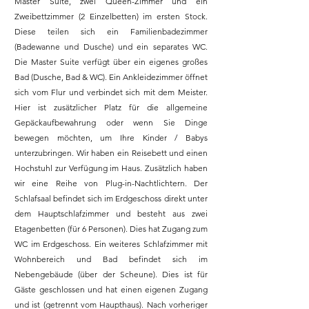
Master Suite, zwei Queen-Zimmer und ein
Zweibettzimmer (2 Einzelbetten) im ersten Stock.
Diese teilen sich ein Familienbadezimmer
(Badewanne und Dusche) und ein separates WC.
Die Master Suite verfügt über ein eigenes großes
Bad (Dusche, Bad & WC). Ein Ankleidezimmer öffnet
sich vom Flur und verbindet sich mit dem Meister.
Hier ist zusätzlicher Platz für die allgemeine
Gepäckaufbewahrung oder wenn Sie Dinge
bewegen möchten, um Ihre Kinder / Babys
unterzubringen. Wir haben ein Reisebett und einen
Hochstuhl zur Verfügung im Haus. Zusätzlich haben
wir eine Reihe von Plug-in-Nachtlichtern. Der
Schlafsaal befindet sich im Erdgeschoss direkt unter
dem Hauptschlafzimmer und besteht aus zwei
Etagenbetten (für 6 Personen). Dies hat Zugang zum
WC im Erdgeschoss. Ein weiteres Schlafzimmer mit
Wohnbereich und Bad befindet sich im
Nebengebäude (über der Scheune). Dies ist für
Gäste geschlossen und hat einen eigenen Zugang
und ist (getrennt vom Haupthaus). Nach vorheriger